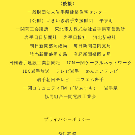
〈後援〉
一般財団法人岩手県建築住宅センター
（公財）いきいき岩手支援財団
平泉町
一関商工会議所
東北電力株式会社岩手県南営業所
岩手日日新聞社
岩手日報社
河北新報社
朝日新聞盛岡総局
毎日新聞盛岡支局
読売新聞盛岡支局
産経新聞盛岡支局
日刊岩手建設工業新聞社
ICN一関ケーブルネットワーク
IBC岩手放送
テレビ岩手
めんこいテレビ
岩手朝日テレビ
エフエム岩手
一関コミュニティFM（FMあすも）
岩手県
協同組合一関電設工業会
プライバシーポリシー
©️住宅祭