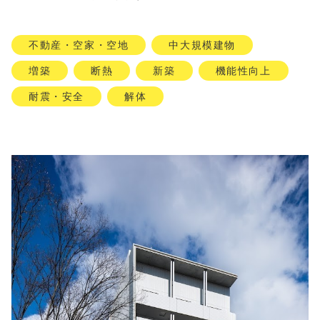
不動産・空家・空地
中大規模建物
増築
断熱
新築
機能性向上
耐震・安全
解体