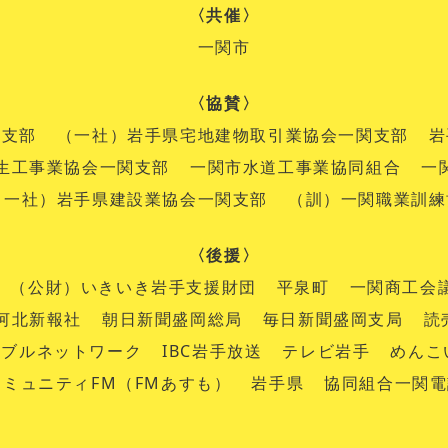
〈共催〉
一関市
〈協賛〉
関支部
（一社）岩手県宅地建物取引業協会一関支部
岩
生工事業協会一関支部
一関市水道工事業協同組合
一
（一社）岩手県建設業協会一関支部
（訓）一関職業訓練
〈後援〉
（公財）いきいき岩手支援財団
平泉町
一関商工会
河北新報社
朝日新聞盛岡総局
毎日新聞盛岡支局
読
ーブルネットワーク
IBC岩手放送
テレビ岩手
めんこ
ミュニティFM（FMあすも）
岩手県
協同組合一関電